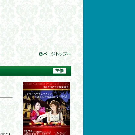
主催
受賞され