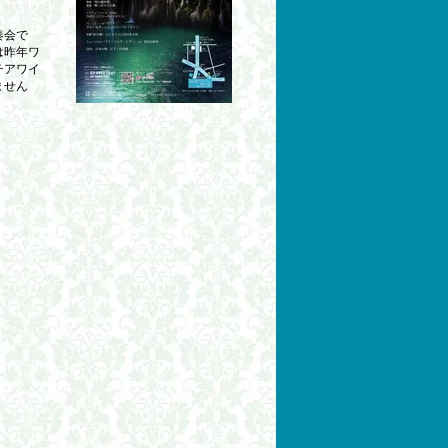
奏会で
は昨年ワ
チアワイ
ません