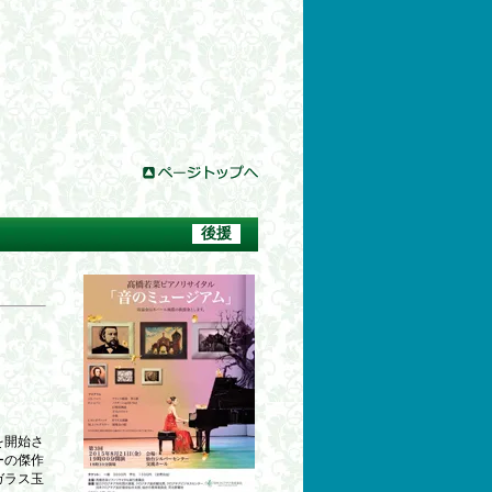
後援
を開始さ
ーの傑作
ガラス玉