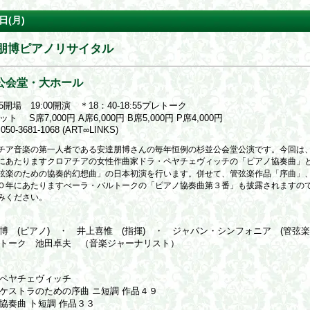
日(月)
朋博ピアノリサイタル
公会堂・大ホール
15開場 19:00開演 ＊18：40-18:55プレトーク
ト S席7,000円 A席6,000円 B席5,000円 P席4,000円
50-3681-1068 (ART∞LINKS)
チア音楽の第一人者である安達朋博さんの毎年恒例の杉並公会堂公演です。今回は
にあたりますクロアチアの女性作曲家ドラ・ペヤチェヴィッチの「ピアノ協奏曲」
弦楽のための協奏的幻想曲」の日本初演を行います。併せて、管弦楽作品「序曲」
０年にあたりますべーラ・バルトークの「ピアノ協奏曲第３番」も披露されますの
みください。
】
博 (ピアノ) ・ 井上喜惟 (指揮) ・ ジャパン・シンフォニア (管弦楽
トーク 池田卓夫 （音楽ジャーナリスト）
】
ペヤチェヴィッチ
ケストラのための序曲 ニ短調 作品４９
協奏曲 ト短調 作品３３