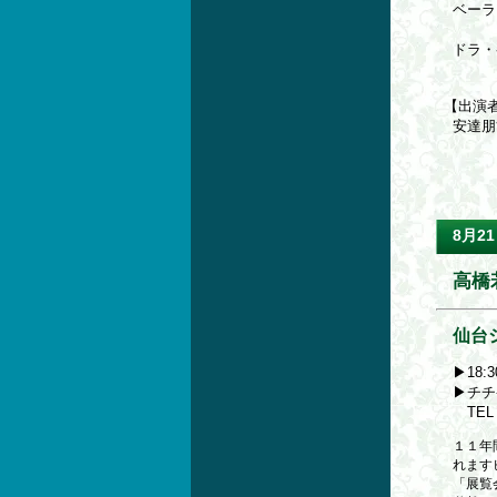
ベーラ
ピアノ
ドラ・
ピア
【出演
安達
8月21
高橋
仙台
▶18:
▶チチケ
TEL 
１１年
れます
「展覧