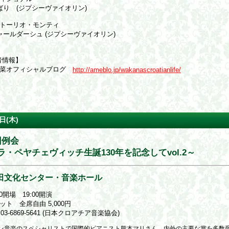
り (ジプシーヴァイオリン)
トーリオ・モンティ
ールダーシュ (ジプシーヴァイオリン)
者情報】
若菜オフィシャルブログ
http://ameblo.jp/wakanascroatianlife/
日(木)
回例会
ラ・ペヤチェヴィッチ生誕130年を記念してvol.2～
田文化センター・音楽ホール
30開場 19:00開演
ット 全席自由 5,000円
03-6869-5641 (日本クロアチア音楽協会)
ン音楽のスペシャリストで国際的ピアニスト熊本マリさん、内外の主要な賞を多数