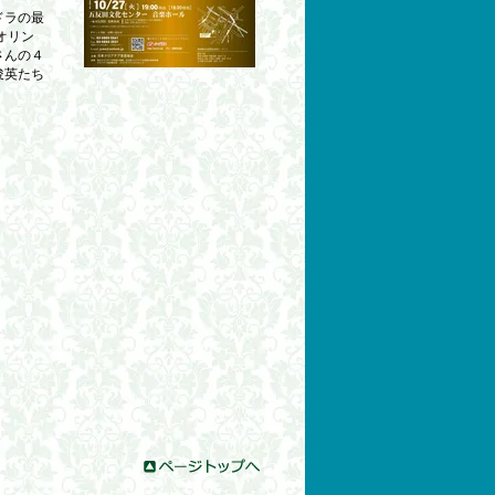
ドラの最
オリン
さんの４
俊英たち