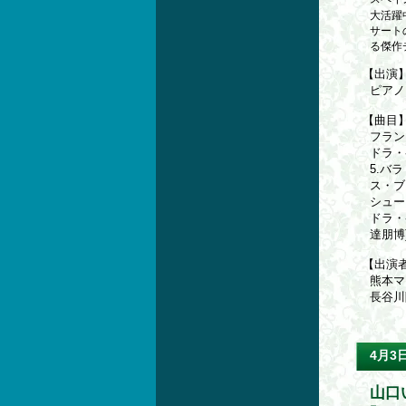
大活躍
サート
る傑作
【出演
ピアノ
【曲目
フラン
ドラ・
5.バ
ス・ブ
シュー
ドラ・
達朋博
【出演
熊本
長谷
4月3
山口