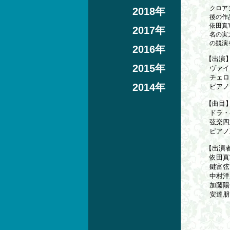
クロア
2018年
後の作
依田真
2017年
名の実
の競演
2016年
【出演
2015年
ヴァイ
チェロ
2014年
ピアノ
【曲目
ドラ・
弦楽四
ピアノ
【出演
依田真
鍵富
中村洋
加藤陽
安達