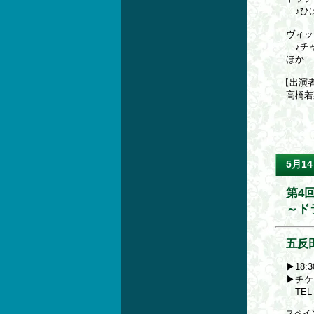
♪ひば
ヴィッ
♪チャ
ほか
【出演
高橋
5月14
第4
～ド
五反
▶18:
▶チケ
TEL 
スペイ