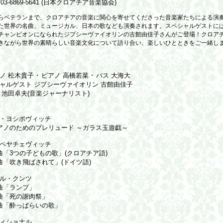
03-6869-5641 (日本クロアチア音楽協会)
らベテランまで、クロアチアの音楽に関心を寄せてくださった音楽家たちによる演
た世界の名曲、ミュージカル、日本の歌なども演奏されます。スペシャルゲストに
チャンピオンになられたジプシーヴァイオリンの古館由佳子さんがご登場！クロア
きながら世界の素晴らしい音楽文化について語り合い、楽しいひとときをご一緒し
】
ノ 松木貴子 ･ ピアノ 高橋若菜 ･ バス 大海大
ャルゲスト ジプシーヴァイオリン 古館由佳子
 池田卓夫(音楽ジャーナリスト)
】
・ヨシポヴィッチ
ノのためのプレリュード ～ガラス玉遊戯～
ペヤチェヴィッチ
「3つの子どもの歌」(クロアチア語)
「吹き飛ばされて」(ドイツ語)
ル・クンツ
曲「ランプ」
曲「死の謝肉祭」
曲「酔っぱらいの歌」
ィショナル