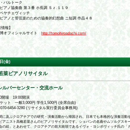
・バルトーク
協奏曲 第３番 ホ長調 Ｓｚ.１１９
ペヤチェヴィッチ
ノと管弦楽のための協奏的幻想曲 ニ短調 作品４８
者情報】
朋博オフィシャルサイト
http://tomohiroadachi.com/
日(金)
若菜ピアノリサイタル
シルバーセンター・交流ホール
30開場 19:00開演
ット 一般3,000円 学生1,500円 (全席自由)
070-6454-3280 (リサイタル実行委員会事務局)
間に及ぶクロアチアでの研究・演奏活動から帰国され、日本でも本格的な演奏活動
ピアニスト高橋若菜さんのピアノリサイタルです。ショパンの名曲やムソルグスキ
会の絵」とあわせて、クロアチアの前大統領であるイヴォ・ヨシポヴィッチ氏の「