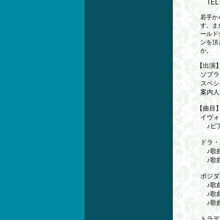
TEL 
若手か
す。ま
ールド
ンを頂
か。
【出演
ソプラ
スペシ
案内人
【曲目
イヴォ
♪ピア
ドラ・
♪歌曲
♪歌曲
ボジダ
♪歌
♪歌
♪歌
トラデ