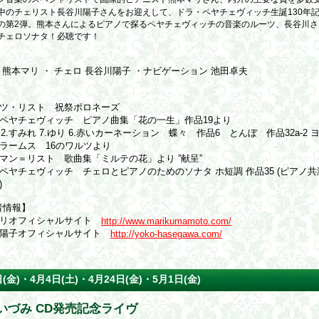
中のチェリスト長谷川陽子さんをお迎えして、ドラ・ペヤチェヴィッチ生誕130年
の第2弾。熊本さんによるピアノで探るペヤチェヴィッチの音楽のルーツ、長谷川さ
チェロソナタ！必聴です！
】
 熊本マリ ・ チェロ 長谷川陽子 ・ナビゲーション 池田卓夫
】
ツ・リスト 祝祭ポロネーズ
ペヤチェヴィッチ ピアノ曲集「花の一生」作品19より
ラ 2.すみれ 7.ゆり 6.赤いカーネーション 蝶々 作品6 とんぼ 作品32a-2 
ラームス 16のワルツより
マン＝リスト 歌曲集「ミルテの花」より ”献呈”
ペヤチェヴィッチ チェロとピアノのためのソナタ ホ短調 作品35 (ピアノ
)
者情報】
マリオフィシャルサイト
http://www.marikumamoto.com/
川陽子オフィシャルサイト
http://yoko-hasegawa.com/
日(金)・4月4日(土)・4月24日(金)・5月1日(金)
いづみ CD発売記念ライヴ