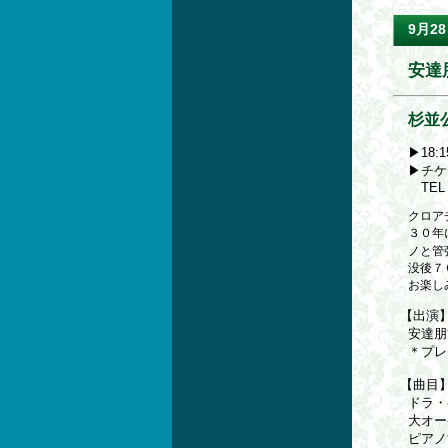
9月28
安達
杉並
▶18:
▶チケッ
TEL 0
クロア
３０年
ノと管
没後７
お楽し
【出演
安達朋
＊プレ
【曲目
ドラ・
大オー
ピアノ