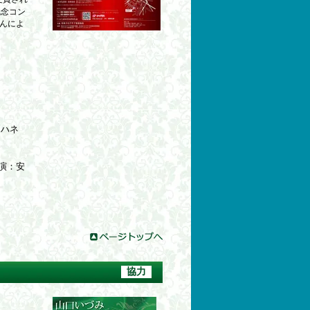
記念コン
んによ
ヨハネ
共演：安
協力