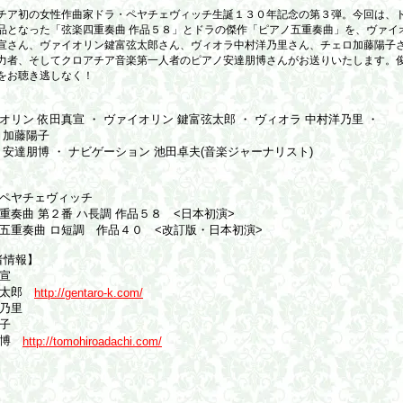
チア初の女性作曲家ドラ・ペヤチェヴィッチ生誕１３０年記念の第３弾。今回は、
品となった「弦楽四重奏曲 作品５８」とドラの傑作「ピアノ五重奏曲」を、ヴァイ
宣さん、ヴァイオリン鍵富弦太郎さん、ヴィオラ中村洋乃里さん、チェロ加藤陽子
力者、そしてクロアチア音楽第一人者のピアノ安達朋博さんがお送りいたします。
をお聴き逃しなく！
】
オリン 依田真宣 ・ ヴァイオリン 鍵富弦太郎 ・ ヴィオラ 中村洋乃里 ・
 加藤陽子
 安達朋博 ・ ナビゲーション 池田卓夫(音楽ジャーナリスト)
】
ペヤチェヴィッチ
重奏曲 第２番 ハ長調 作品５８ <日本初演>
五重奏曲 ロ短調 作品４０ <改訂版・日本初演>
者情報】
宣
弦太郎
http://gentaro-k.com/
乃里
子
朋博
http://tomohiroadachi.com/