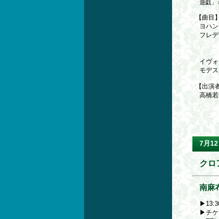
遊戯」
【曲目
ヨハン
フレデ
子
舟
イヴォ
モデス
【出演
高橋
7月12
クロア
南麻
▶13:
▶チケ