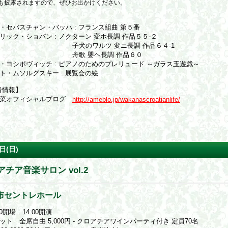
も披露されますので、ぜひお出かけください。
】
・セバスチャン・バッハ : フランス組曲 第５番
リック・ショパン : ノクターン 変ホ長調 作品５５-２
犬のワルツ 変ニ長調 作品６４-1
歌 嬰ヘ長調 作品６０
・ヨシポヴィッチ : ピアノのためのプレリュード ～ガラス玉遊戯～
ト・ムソルグスキー : 展覧会の絵
者情報】
若菜オフィシャルブログ
http://ameblo.jp/wakanascroatianlife/
日(日)
チア音楽サロン vol.2
布セントレホール
30開場 14:00開演
ット 全席自由 5,000円 - クロアチアワインパーティ付き 定員70名