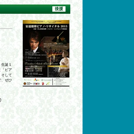
後援
、生誕１
と「ピア
、そして
で、ぜひ
)